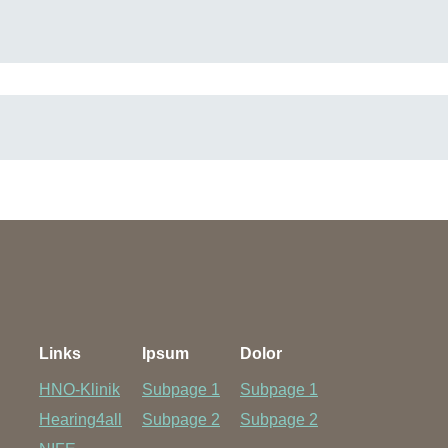
 am Stadtfelddamm)
Links
Ipsum
Dolor
HNO-Klinik
Subpage 1
Subpage 1
Hearing4all
Subpage 2
Subpage 2