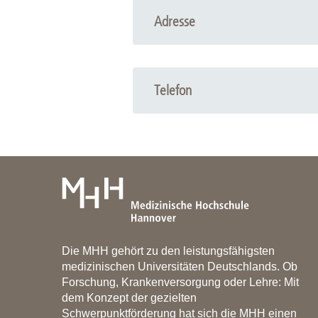
Adresse
BioMaterial Engineering
Prof. Doll
Medizinische Hochschule Hannover
Telefon
Stadtfelddamm 34
30625 Hannover
Translationale Medizintechnik
Prof. Doll
Fraunhofer ITEM
Nikolai-Fuchs-Str. 1 (Haupteingang
30625 Hannover
Die MHH gehört zu den leistungsfähigsten
medizinischen Universitäten Deutschlands. Ob
Forschung, Krankenversorgung oder Lehre: Mit
dem Konzept der gezielten
Schwerpunktförderung hat sich die MHH einen