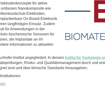
lektrodenkonzepte für aktive
te umfassen Nanokomposite wie
likonkautschuk-Elektroden,
implantierbare On-Board-Elektronik
eren langfristigen Einsatz. Zudem
huk für Anwendungen in der
ickeln biochemische Sensoren für
ren, die Implantate an ihr
tere Informationen zu aktuellen
unhofer-Institut angegliedert. In dessen
Institut für Toxikologie
itätsprüfungen, Risiko- und Qualitätsmanagement durch und entwi
ignet sind und über klinische Standards hinausgehen.
nstitutionen:
rlin