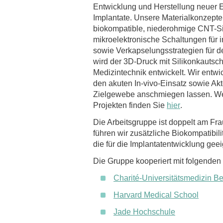
Entwicklung und Herstellung neuer E
Implantate. Unsere Materialkonzep
biokompatible, niederohmige CNT-Si
mikroelektronische Schaltungen für 
sowie Verkapselungsstrategien für d
wird der 3D-Druck mit Silikonkautsc
Medizintechnik entwickelt. Wir entw
den akuten In-vivo-Einsatz sowie Akto
Zielgewebe anschmiegen lassen. Wei
Projekten finden Sie
hier
.
Die Arbeitsgruppe ist doppelt am Fra
führen wir zusätzliche Biokompatibil
die für die Implantatentwicklung gee
Die Gruppe kooperiert mit folgenden I
Charité-Universitätsmedizin Be
Harvard Medical School
Jade Hochschule