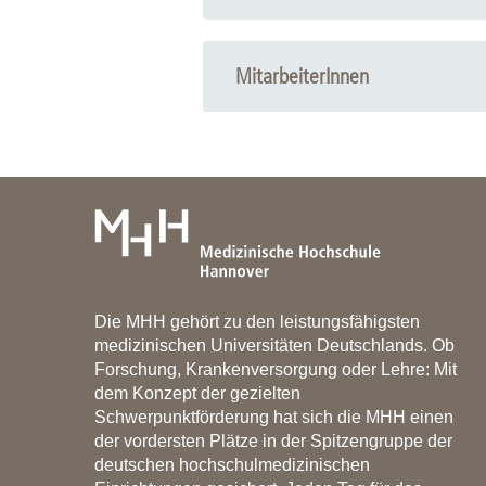
2024
MitarbeiterInnen
Winkelmann S, Lebahn K, Ezzat 
test of a biodegradable polymeric
Head of Work Group
10.3389/fauot.2024.1414831
Prof. Dr. rer. nat. Gerrit Paasche |
paa
Schmitt K, Timm M, Krüger P, Opp
Research Team
Friederike Pohl, P
Long-Term Preclinical Evaluatio
MUC., Alexandra Napp, Katharina Sch
25;11(8):755. doi: 10.3390/bioe
2023
Die MHH gehört zu den leistungsfähigsten
Behrends W, Ahrens D, Bankstah
medizinischen Universitäten Deutschlands. Ob
hearing research: Sensorineural 
Forschung, Krankenversorgung oder Lehre: Mit
2023 Dec;57(6):631-641. doi: 1
dem Konzept der gezielten
Schwerpunktförderung hat sich die MHH einen
Rosenbusch L, Schuon R, Wilflin
der vordersten Plätze in der Spitzengruppe der
Lenarz T,
Paasche G
. Investiga
deutschen hochschulmedizinischen
2023 Jun 20;10(6):743. doi: 10.