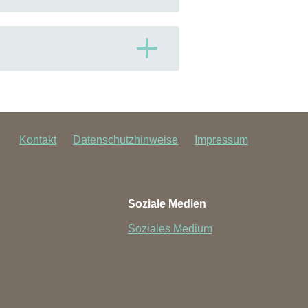
, Lenarz T,
Paasche G
. First in vivo
4 2:1414831. doi:
hl M, Lenarz T, Stein T,
Paasche G
.
er, MUC., Jannis-Fiete Riedemann,
e. Bioengineering (Basel). 2024 Jul
Kontakt
Datenschutzhinweise
Impressum
Soziale Medien
f systemic guinea pig deafening in
osemide via the leg veins. Lab Anim.
Soziales Medium
M, Wree A, Schmitz KP, Stein T,
 Bodies. Bioengineering (Basel).